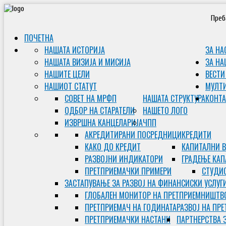
Преб
ПОЧЕТНА
НАШАТА ИСТОРИЈА
ЗА НА
НАШАТА ВИЗИЈА И МИСИЈА
ЗА НА
НАШИТЕ ЦЕЛИ
ВЕСТИ
НАШИОТ СТАТУТ
МУЛТ
СОВЕТ НА МРФП
НАШАТА СТРУКТУРА
КОНТА
ОДБОР НА СТАРАТЕЛИ
НАШЕТО ЛОГО
ИЗВРШНА КАНЦЕЛАРИЈА
ЧПП
АКРЕДИТИРАНИ ПОСРЕДНИЦИ
КРЕДИТИ
КАКО ДО КРЕДИТ
КАПИТАЛНИ 
РАЗВОЈНИ ИНДИКАТОРИ
ГРАДЕЊЕ КАП
ПРЕТПРИЕМАЧКИ ПРИМЕРИ
СТУДИС
ЗАСТАПУВАЊЕ ЗА РАЗВОЈ НА ФИНАНСИСКИ УСЛУГ
ГЛОБАЛЕН МОНИТОР НА ПРЕТПРИЕМНИШТВ
ПРЕТПРИЕМАЧ НА ГОДИНАТА
РАЗВОЈ НА ПР
ПРЕТПРИЕМАЧКИ НАСТАНИ
ПАРТНЕРСТВА 