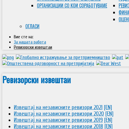
ОРГАНИЗАЦИИ СО КОИ СОРАБОТУВАМЕ
РЕВИ
ФИНА
ОЦЕН
ОГЛАСИ
Вие сте на:
За нашата работа
Ревизорски извештаи
Ревизорски извештаи
Извештај на независните ревизори 2021
[EN]
Извештај на независните ревизори 2020
[EN]
Извештај на независните ревизори 2019
[EN]
Извештај на независните ревизори 2018
[EN]