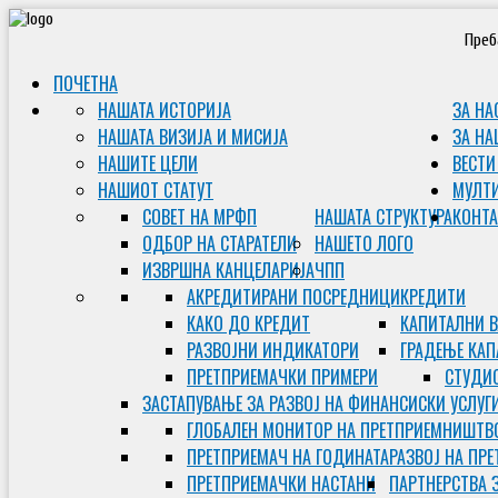
Преб
ПОЧЕТНА
НАШАТА ИСТОРИЈА
ЗА НА
НАШАТА ВИЗИЈА И МИСИЈА
ЗА НА
НАШИТЕ ЦЕЛИ
ВЕСТИ
НАШИОТ СТАТУТ
МУЛТ
СОВЕТ НА МРФП
НАШАТА СТРУКТУРА
КОНТА
ОДБОР НА СТАРАТЕЛИ
НАШЕТО ЛОГО
ИЗВРШНА КАНЦЕЛАРИЈА
ЧПП
АКРЕДИТИРАНИ ПОСРЕДНИЦИ
КРЕДИТИ
КАКО ДО КРЕДИТ
КАПИТАЛНИ 
РАЗВОЈНИ ИНДИКАТОРИ
ГРАДЕЊЕ КАП
ПРЕТПРИЕМАЧКИ ПРИМЕРИ
СТУДИС
ЗАСТАПУВАЊЕ ЗА РАЗВОЈ НА ФИНАНСИСКИ УСЛУГ
ГЛОБАЛЕН МОНИТОР НА ПРЕТПРИЕМНИШТВ
ПРЕТПРИЕМАЧ НА ГОДИНАТА
РАЗВОЈ НА ПР
ПРЕТПРИЕМАЧКИ НАСТАНИ
ПАРТНЕРСТВА 